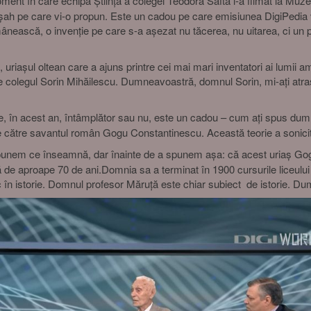
ent în care echipa Știință a colegei Teodora Safta l-a filmat la Muze
 șah pe care vi-o propun. Este un cadou pe care emisiunea DigiPedia v
nească, o invenție pe care s-a așezat nu tăcerea, nu uitarea, ci un p
ltean care a ajuns printre cei mai mari inventatori ai lumii am invi
colegul Sorin Mihăilescu. Dumneavoastră, domnul Sorin, mi-ați atras 
e, în acest an, întâmplător sau nu, este un cadou – cum ați spus dum
de către savantul român Gogu Constantinescu. Această teorie a sonicități
spunem ce înseamnă, dar înainte de a spunem așa: că acest uriaș Go
nță de aproape 70 de ani.Domnia sa a terminat în 1900 cursurile liceulu
ic în istorie. Domnul profesor Măruță este chiar subiect de istorie. D