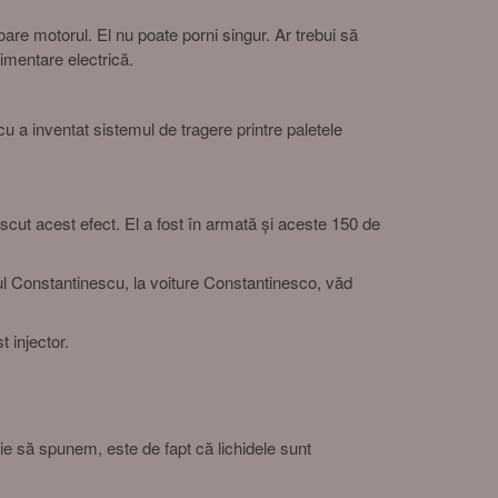
oare motorul. El nu poate porni singur. Ar trebui să
limentare electrică.
 a inventat sistemul de tragere printre paletele
scut acest efect. El a fost în armată și aceste 150 de
ul Constantinescu, la voiture Constantinesco, văd
 injector.
ie să spunem, este de fapt că lichidele sunt