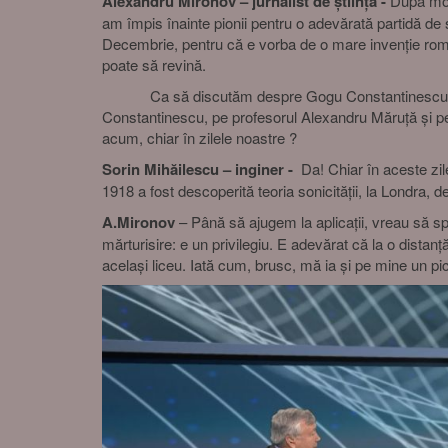
Alexandru Mironov – jurnalist de știință -
După mom
am împis înainte pionii pentru o adevărată partidă de
Decembrie, pentru că e vorba de o mare invenție româ
poate să revină.
Ca să discutăm despre Gogu Constantinescu, uriașul o
Constantinescu, pe profesorul Alexandru Măruță și pe 
acum, chiar în zilele noastre ?
Sorin Mihăilescu – inginer -
Da! Chiar în aceste zil
1918 a fost descoperită teoria sonicității, la Londra, 
A.Mironov
– Până să ajugem la aplicații, vreau să 
mărturisire: e un privilegiu. E adevărat că la o dista
același liceu. Iată cum, brusc, mă ia și pe mine un p