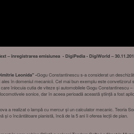
ext – înregistrarea emisiunea - DigiPedia - DigiWorld – 30.11.20
imitrie Leonida
" -
Gogu Constantinescu s-a considerat un deschizător
i ales în domeniul mecanicii. Cel mai bun exemplu este convetizorul son
care înlocuia cutia de viteze și automobilele Gogu Constantinescu – ch
 locomotivele sonice, dar în aceea perioadă această știință a fost ap
 a realizat o lampă cu mercur și un calculator mecanic. Teoria Sonici
i o încântătoare pianistă, încă de la 5 ani îi oferea lecții de pian.