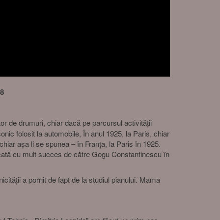
18
 de drumuri, chiar dacă pe parcursul activității
ic folosit la automobile, În anul 1925, la Paris, chiar
iar așa li se spunea – în Franța, la Paris în 1925.
licată cu mult succes de către Gogu Constantinescu în
tății a pornit de fapt de la studiul pianului. Mama