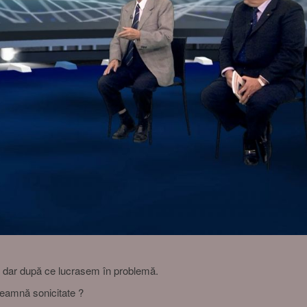
t, dar după ce lucrasem în problemă.
seamnă sonicitate ?