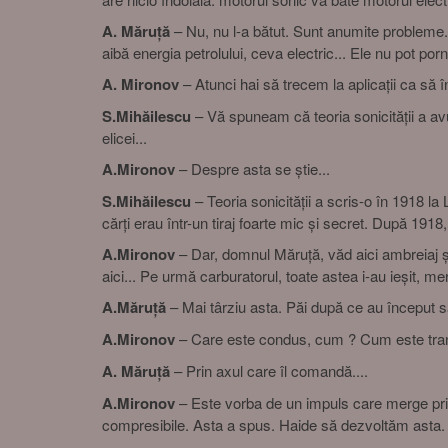
A. Măruță
– Nu, nu l-a bătut. Sunt anumite probleme. Î
aibă energia petrolului, ceva electric... Ele nu pot po
A. Mironov
– Atunci hai să trecem la aplicații ca să î
S.Mihăilescu
– Vă spuneam că teoria sonicității a av
elicei...
A.Mironov
– Despre asta se știe...
S.Mihăilescu
– Teoria sonicității a scris-o în 1918 l
cărți erau într-un tiraj foarte mic și secret. După 1918, te
A.Mironov
– Dar, domnul Măruță, văd aici ambreiaj ș
aici... Pe urmă carburatorul, toate astea i-au ieșit, me
A.Măruță
– Mai târziu asta. Păi după ce au început să 
A.Mironov
– Care este condus, cum ? Cum este tra
A. Măruță
– Prin axul care îl comandă....
A.Mironov
– Este vorba de un impuls care merge prin 
compresibile. Asta a spus. Haide să dezvoltăm asta. 