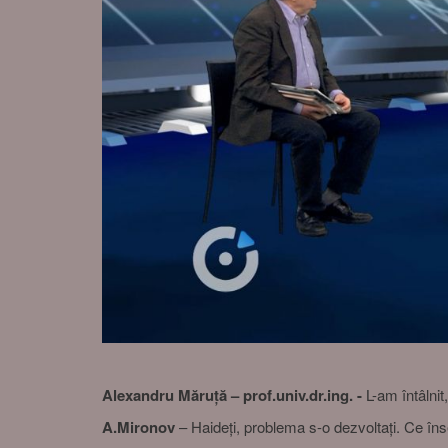
Alexandru Măruță – prof.univ.dr.ing. -
L-am întâlni
A.Mironov
– Haideți, problema s-o dezvoltați. Ce în