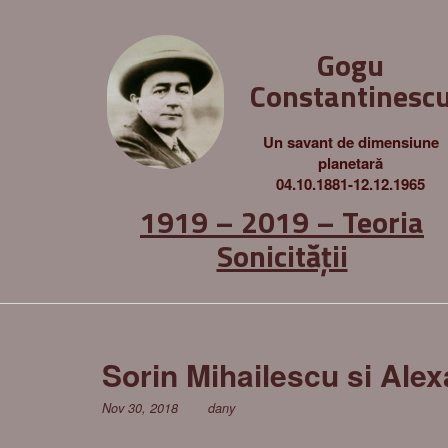
Gogu
Constantinesc
Un savant de dimensiune
planetară
04.10.1881-12.12.1965
1919 – 2019 – Teoria
Sonicității
Sorin Mihailescu si Alex
Nov 30, 2018
dany