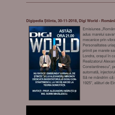
Digipedia Știinta, 30-11-2018, Digi World - Român
Emisiunea „Români g
adus marelui savant
mecanice prin vibraț
Personalitatea uriaș
primit pe marele sav
Londra, orașul în ca
Realizatorul Alexand
Constantinescu”, pe
automată, injectorul
Să ne mândrim că sa
1925”, alături de E