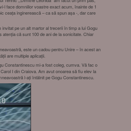
ul Tehnic ,,Dimitrie Leonida" am făcut un prim pas,
i-l face domniilor voastre exact acum, înainte de 1
ic ceața inginerească – ca să spun așa -, dar care
tat pe un alt martor al trecerii în timp a lui Gogu
atenția că sunt 100 de ani de la sonicitate. Chiar
neavoastră, este un cadou pentru Unire – în acest an
i are multiple aplicații.
gu Constantinescu mi-a fost coleg, cumva. Vă fac o
i Carol I din Craiova. Am avut onoarea să fiu elev la
umneavoastră l-ați întâlnit pe Gogu Constantinescu.