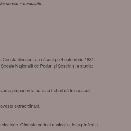
este
sonics – sonicitate
.
Gogu Constantinescu s-a născut pe 4 octombrie 1881.
 Școala Națională de Poduri și Șosele și a studiat
 diverse propuneri la care au trebuit să folosească
poveste extraordinară.
 electrice. Găsește perfect analogiile, le explică și n-