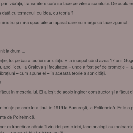
prin vibrații, transmitere care se face pe viteza sunetului. De acolo 
dată cu termenul, cu idea, cu teoria ?
ministru și mi-a spus uite un aparat care nu merge că face zgomot.
it la drum ...
nție, tot pe baza teoriei sonicității. El a început când avea 17 ani. 
poi liceul la Craiova și facultatea – unde a fost șef de promoție – la
brațiuni – cum spune el – în această teorie a sonicității.
!
făcut în meseria lui. El a ieșit de acolo inginer constructor și a făcut
erințe pe care le-a ținut în 1919 la București, la Politehnică. Este o 
nte de Politehnică.
ner extraordinar căruia îi vin idei peste idei, face analogii cu motoarele
ic! – spune el. Nu l-a bătut, nu ?!