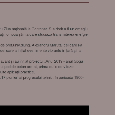
 Ziua națională la Centenar. S-a dorit a fi un omagiu
ii, o nouă știință care studiază transmiterea energiei
 de prof.univ.dr.ing. Alexandru Măruță, cel care l-a
cel care a inițiat evenimente vibrante în țară și la
savant și au inițiat proiectul „Anul 2019 - anul Gogu
imul pod de beton armat, prima cutie de viteze
lte aplicații practice.
7 pionieri ai progresului tehnic, în perioada 1900-