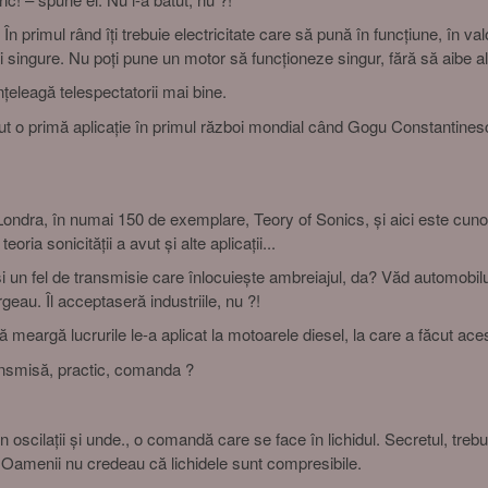
n primul rând îți trebuie electricitate care să pună în funcțiune, în val
rni singure. Nu poți pune un motor să funcționeze singur, fără să aibe a
nțeleagă telespectatorii mai bine.
ut o primă aplicație în primul război mondial când Gogu Constantinescu
a Londra, în numai 150 de exemplare, Teory of Sonics, și aici este cuno
oria sonicității a avut și alte aplicații...
i un fel de transmisie care înlocuiește ambreiajul, da? Văd automobil
rgeau. Îl acceptaseră industriile, nu ?!
meargă lucrurile le-a aplicat la motoarele diesel, la care a făcut acest
nsmisă, practic, comanda ?
oscilații și unde., o comandă care se face în lichidul. Secretul, trebu
Oamenii nu credeau că lichidele sunt compresibile.