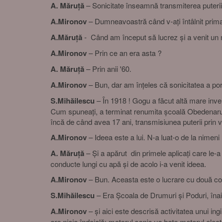
A. Măruță
– Sonicitate înseamnă transmiterea puterii 
A.Mironov
– Dumneavoastră când v-ați întâlnit prima 
A.Măruță
- Când am început să lucrez și a venit un 
A.Mironov
– Prin ce an era asta ?
A. Măruță
– Prin anii '60.
A.Mironov
– Bun, dar am înțeles că sonicitatea a porn
S.Mihăilescu
– În 1918 ! Gogu a făcut altă mare inve
Cum spuneați, a terminat renumita școală Obedenaru, a
încă de când avea 17 ani, transmisiunea puterii prin vi
A.Mironov
– Ideea este a lui. N-a luat-o de la nimeni 
A. Măruță
– Și a apărut din primele aplicați care le-a 
conducte lungi cu apă și de acolo i-a venit ideea.
A.Mironov
– Bun. Aceasta este o lucrare cu două conf
S.Mihăilescu
– Era Școala de Drumuri și Poduri, înai
A.Mironov
– și aici este descrisă activitatea unui ingi
are nicio îndoială: motorul sonic va bate motorul electr