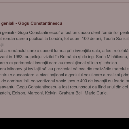
i geniali - Gogu Constantinescu
eniali - Gogu Constantinescu” a fost un cadou oferit românilor pentru
 român care a publicat la Londra, tot acum 100 de ani, Teoria Sonicităț
ii.
ă a românului care a cucerit lumea prin invențiile sale, a fost reliefată
ant in 1963, cu prilejul vizitei în România și de ing. Sorin Mihăilescu, 
re a experimentat invenții care au revoluționat știința și tehnica.
ru Mironov și invitații săi au prezentat câteva din realizările marelui 
ntru o cunoaștere la nivel național a geniului celui care a realizat pr
 de combustibil, convertizorul sonic, peste 400 de invenții cu foarte mu
vantul Gogu Constantinescu a fost recunoscut ca fiind unul din cei „1
instein, Edison, Marconi, Kelvin, Graham Bell, Marie Curie.